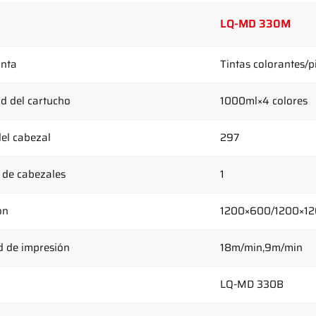
LQ-MD 330M
inta
Tintas colorantes/
d del cartucho
1000ml×4 colores
el cabezal
297
de cabezales
1
ón
1200×600/1200×12
d de impresión
18m/min,9m/min
LQ-MD 330B