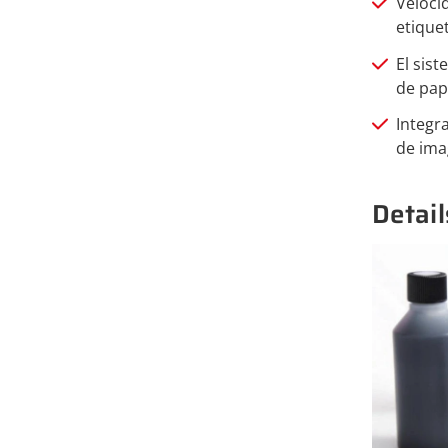
Veloci
etiquet
El sis
de pap
Integr
de ima
Detail