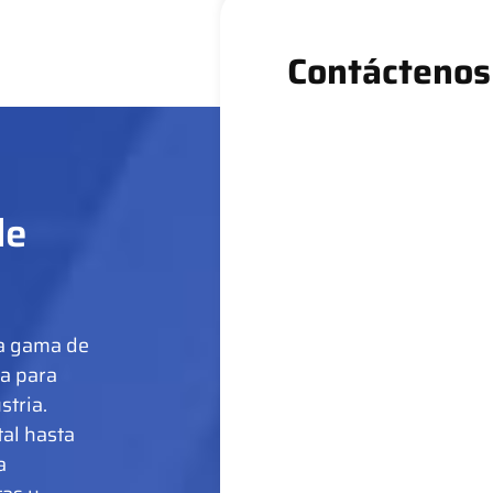
Contáctenos
de
ia gama de
a para
stria.
al hasta
a