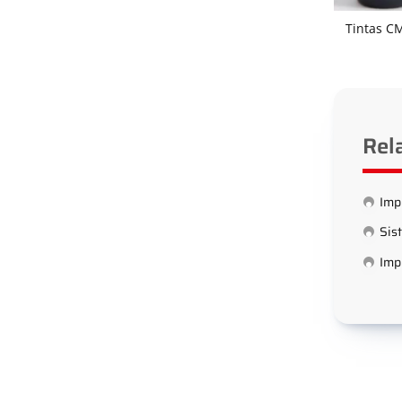
Tintas C
Rel
Imp
Sis
Imp