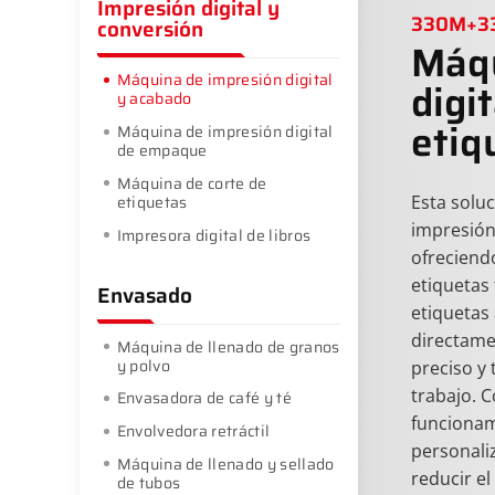
Impresión digital y
330M+3
conversión
Máqu
Máquina de impresión digital
digi
y acabado
etiq
Máquina de impresión digital
de empaque
Máquina de corte de
etiquetas
Esta solu
impresión 
Impresora digital de libros
ofreciend
etiquetas
Envasado
etiquetas
directamen
Máquina de llenado de granos
y polvo
preciso y
trabajo. C
Envasadora de café y té
funcionami
Envolvedora retráctil
personali
Máquina de llenado y sellado
reducir el
de tubos