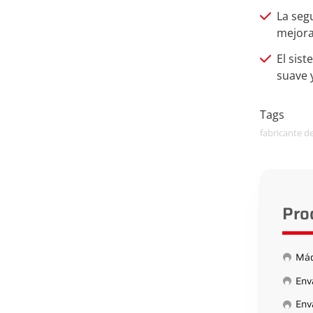
La seg
mejora
El sis
suave 
Tags
fabricante d
Pro
Máq
Env
Enva