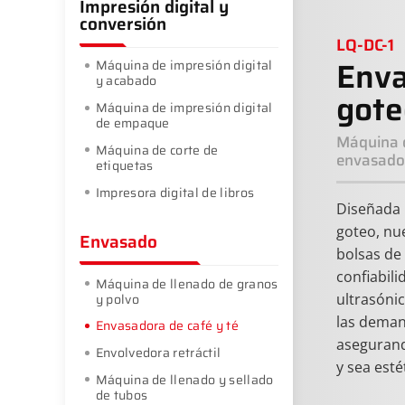
Impresión digital y
conversión
LQ-DC-1
Enva
Máquina de impresión digital
y acabado
gote
Máquina de impresión digital
de empaque
Máquina d
Máquina de corte de
envasado 
etiquetas
Impresora digital de libros
Diseñada 
goteo, nu
Envasado
bolsas de
confiabili
Máquina de llenado de granos
y polvo
ultrasónic
las deman
Envasadora de café y té
asegurand
Envolvedora retráctil
y sea est
Máquina de llenado y sellado
de tubos