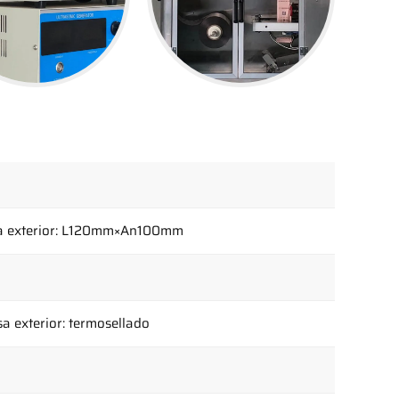
sa exterior: L120mm×An100mm
lsa exterior: termosellado