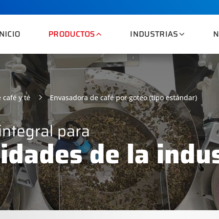
INICIO
PRODUCTOS
INDUSTRIAS
N
café y té
Envasadora de café por goteo (tipo estándar)
ntegral para
idades de la indu