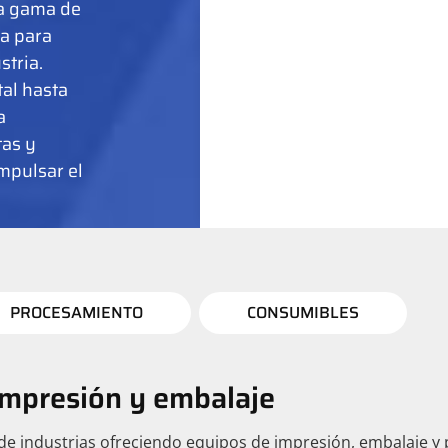
ia gama de
a para
stria.
al hasta
a
tas y
mpulsar el
PROCESAMIENTO
CONSUMIBLES
impresión y embalaje
e industrias ofreciendo equipos de impresión, embalaje y