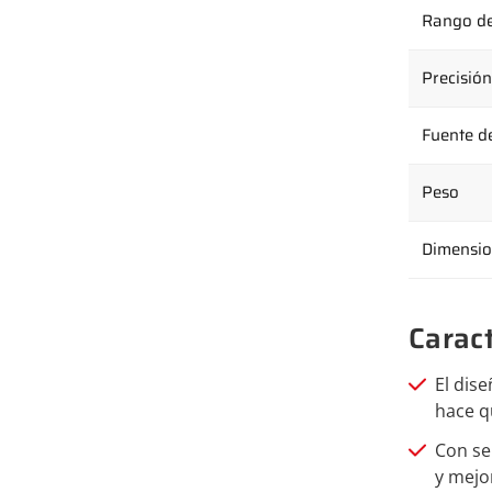
Rango de
Precisión
Fuente d
Peso
Dimensio
Caract
El dis
hace qu
Con se
y mejo