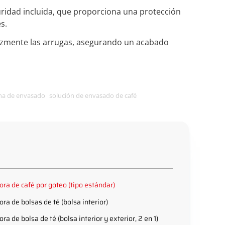
uridad incluida, que proporciona una protección
s.
icazmente las arrugas, asegurando un acabado
a de envasado
solución de envasado de café
ra de café por goteo (tipo estándar)
ra de bolsas de té (bolsa interior)
a de bolsa de té (bolsa interior y exterior, 2 en 1)