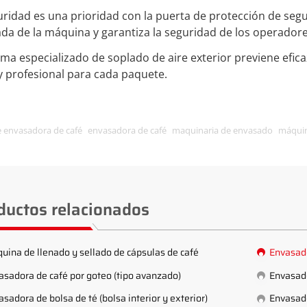
uridad es una prioridad con la puerta de protección de seg
da de la máquina y garantiza la seguridad de los operadore
tema especializado de soplado de aire exterior previene ef
y profesional para cada paquete.
e envasadora de café
envasadora de café
maquinaria de envasado
máquin
ductos relacionados
uina de llenado y sellado de cápsulas de café
Envasado
asadora de café por goteo (tipo avanzado)
Envasado
sadora de bolsa de té (bolsa interior y exterior)
Envasador