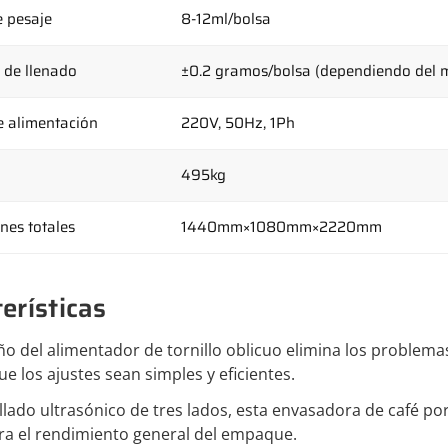
 pesaje
8-12ml/bolsa
 de llenado
±0.2 gramos/bolsa (dependiendo del ma
e alimentación
220V, 50Hz, 1Ph
495kg
nes totales
1440mm×1080mm×2220mm
erísticas
eño del alimentador de tornillo oblicuo elimina los problemas
e los ajustes sean simples y eficientes.
llado ultrasónico de tres lados, esta envasadora de café po
ra el rendimiento general del empaque.