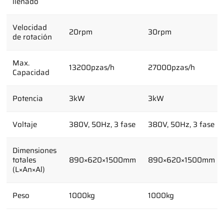
llenado
Velocidad
20rpm
30rpm
de rotación
Max.
13200pzas/h
27000pzas/h
Capacidad
Potencia
3kW
3kW
Voltaje
380V, 50Hz, 3 fase
380V, 50Hz, 3 fase
Dimensiones
totales
890×620×1500mm
890×620×1500mm
(L×An×Al)
Peso
1000kg
1000kg