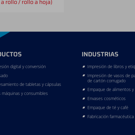
 a rollo / rollo a hoja)
DUCTOS
INDUSTRIAS
sión digital y conversión
Impresión de libros y eti
sado
Impresión de vasos de pa
de cartón corrugado
samiento de tabletas y cápsulas
Empaque de alimentos y
s máquinas y consumibles
Envases cosméticos
Empaque de té y café
Fabricación farmacéutica