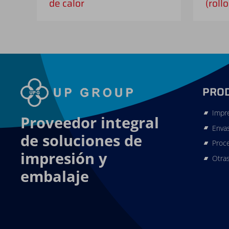
de calor
(rollo
PRO
Impre
Proveedor integral
Enva
de soluciones de
Proce
impresión y
Otra
embalaje