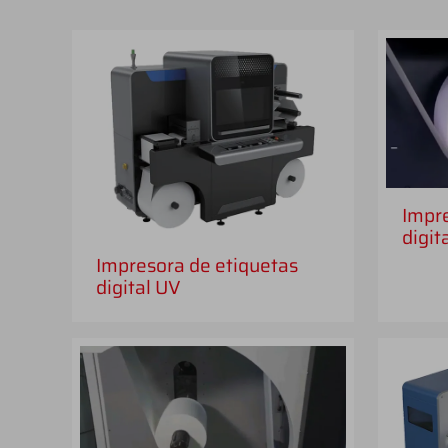
Impre
digit
Impresora de etiquetas
digital UV