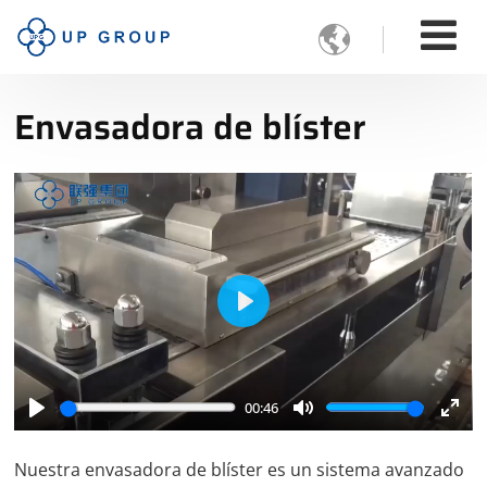

Envasadora de blíster
Play
00:46
Play
Mute
Ente
full
Nuestra envasadora de blíster es un sistema avanzado