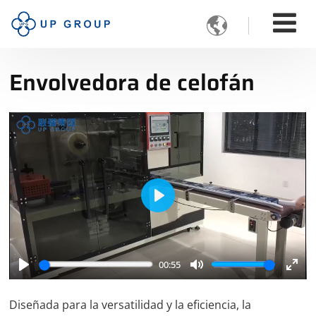

Envolvedora de celofán
Play
00:55
Play
Mute
Ente
full
Diseñada para la versatilidad y la eficiencia, la