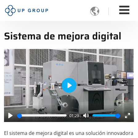

Sistema de mejora digital
Play
01:29
Play
Mute
Ente
full
El sistema de mejora digital es una solución innovadora