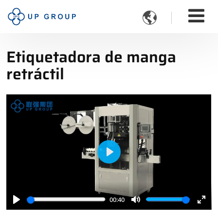

Etiquetadora de manga
retráctil
Play
00:40
Play
Mute
Ente